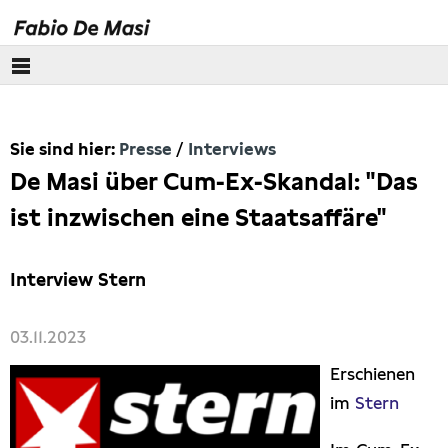
Über mich
Sie sind hier:
Presse
Interviews
Europäisches Parlament
De Masi über Cum-Ex-Skandal: "Das
Themen
ist inzwischen eine Staatsaffäre"
Presse
Interview Stern
Pressebilder
03.11.2023
Interviews
Erschienen
im
Stern
Artikel