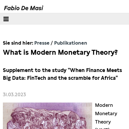
Über mich
Sie sind hier:
Presse
Publikationen
Europäisches Parlament
What is Modern Monetary Theory?
Themen
Supplement to the study "When Finance Meets
Presse
Big Data: FinTech and the scramble for Africa"
Pressebilder
31.03.2023
Interviews
Modern
Monetary
Artikel
Theory