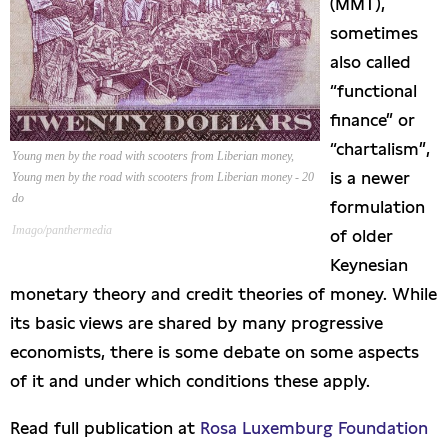
(MMT),
Presseschau
sometimes
also called
Publikationen
“functional
finance” or
Anfragen (Archivseite)
“chartalism”,
Young men by the road with scooters from Liberian money,
is a newer
Young men by the road with scooters from Liberian money - 20
do
formulation
Imago/panthermedia
of older
Keynesian
monetary theory and credit theories of money. While
its basic views are shared by many progressive
economists, there is some debate on some aspects
of it and under which conditions these apply.
Read full publication at
Rosa Luxemburg Foundation