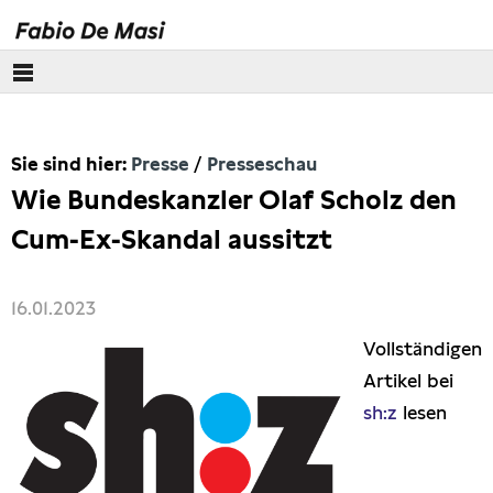
Über mich
Sie sind hier:
Presse
Presseschau
Europäisches Parlament
Wie Bundeskanzler Olaf Scholz den
Themen
Cum-Ex-Skandal aussitzt
Presse
16.01.2023
Pressebilder
Vollständigen
Artikel bei
Interviews
sh:z
lesen
Artikel