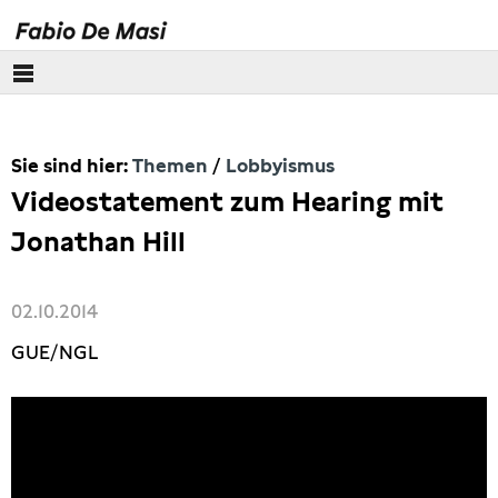
Über mich
Sie sind hier:
Themen
Lobbyismus
Europäisches Parlament
Videostatement zum Hearing mit
Themen
Jonathan Hill
Wirecard
02.10.2014
Eurokrise
GUE/NGL
Lobbyismus
Steuern