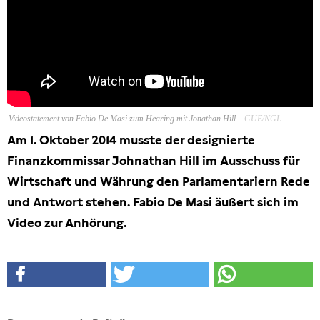
Freihandel
Arbeit
Hamburg
Videostatement von Fabio De Masi zum Hearing mit Jonathan Hill.
GUE/NGL
Am 1. Oktober 2014 musste der designierte
Presse
Finanzkommissar Johnathan Hill im Ausschuss für
Wirtschaft und Währung den Parlamentariern Rede
und Antwort stehen. Fabio De Masi äußert sich im
Video zur Anhörung.