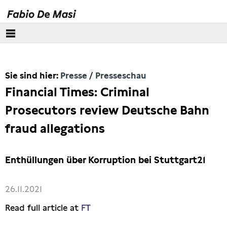
Über mich
Sie sind hier:
Presse
Presseschau
Europäisches Parlament
Financial Times: Criminal
Themen
Prosecutors review Deutsche Bahn
fraud allegations
Presse
Pressebilder
Enthüllungen über Korruption bei Stuttgart21
Interviews
26.11.2021
Read full article at
FT
Artikel