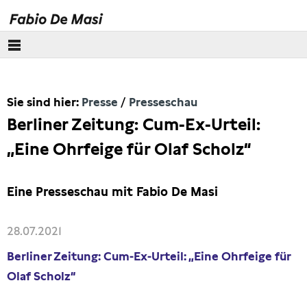
Über mich
Sie sind hier:
Presse
Presseschau
Europäisches Parlament
Berliner Zeitung: Cum-Ex-Urteil:
Themen
„Eine Ohrfeige für Olaf Scholz“
Presse
Eine Presseschau mit Fabio De Masi
Pressebilder
28.07.2021
Interviews
Berliner Zeitung: Cum-Ex-Urteil: „Eine Ohrfeige für
Olaf Scholz“
Artikel