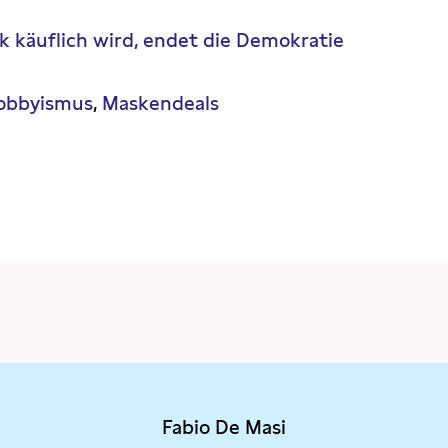
k käuflich wird, endet die Demokratie
obbyismus
Maskendeals
Fabio De Masi