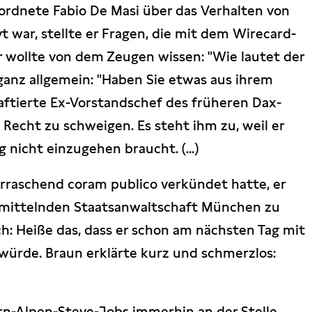
ordnete Fabio De Masi über das Verhalten von
 war, stellte er Fragen, die mit dem Wirecard-
r wollte von dem Zeugen wissen: "Wie lautet der
 ganz allgemein: "Haben Sie etwas aus ihrem
ftierte Ex-Vorstandschef des früheren Dax-
 Recht zu schweigen. Es steht ihm zu, weil er
g nicht einzugehen braucht. (...)
raschend coram publico verkündet hatte, er
 ermittelnden Staatsanwaltschaft München zu
h: Heiße das, dass er schon am nächsten Tag mit
ürde. Braun erklärte kurz und schmerzlos:
rn-Alpen-Steve-Jobs immerhin an der Stelle