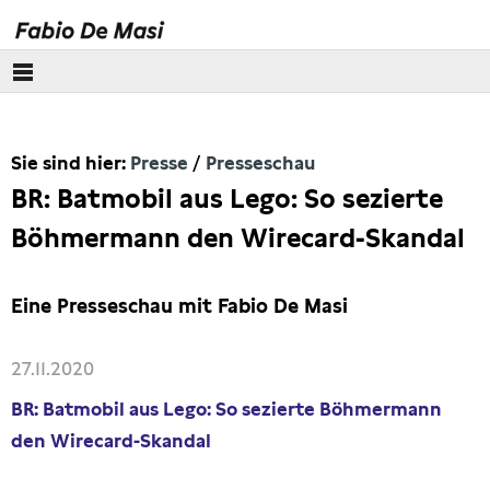
Über mich
Sie sind hier:
Presse
Presseschau
Europäisches Parlament
BR: Batmobil aus Lego: So sezierte
Themen
Böhmermann den Wirecard-Skandal
Presse
Eine Presseschau mit Fabio De Masi
Pressebilder
27.11.2020
Interviews
BR: Batmobil aus Lego: So sezierte Böhmermann
den Wirecard-Skandal
Artikel