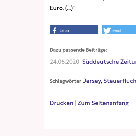
Euro. (...)"
teilen
tweet
Dazu passende Beiträge:
24.06.2020
Süddeutsche Zeitun
Jersey
Steuerfluc
Schlagwörter
Drucken
|
Zum Seitenanfang