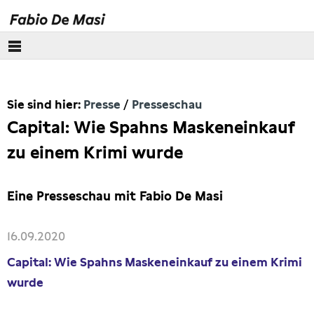
Über mich
Sie sind hier:
Presse
Presseschau
Europäisches Parlament
Capital: Wie Spahns Maskeneinkauf
Themen
zu einem Krimi wurde
Presse
Eine Presseschau mit Fabio De Masi
Pressebilder
16.09.2020
Interviews
Capital: Wie Spahns Maskeneinkauf zu einem Krimi
wurde
Artikel