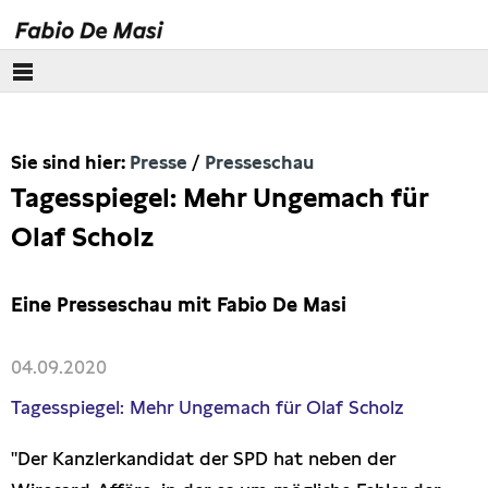
Über mich
Sie sind hier:
Presse
Presseschau
Europäisches Parlament
Tagesspiegel: Mehr Ungemach für
Themen
Olaf Scholz
Presse
Eine Presseschau mit Fabio De Masi
Pressebilder
04.09.2020
Interviews
Tagesspiegel: Mehr Ungemach für Olaf Scholz
Artikel
"Der Kanzlerkandidat der SPD hat neben der