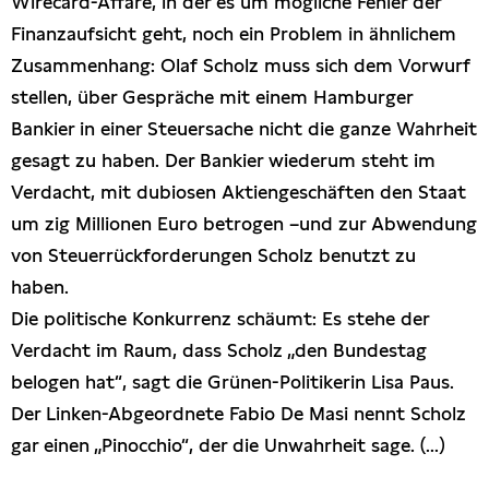
Wirecard-Affäre, in der es um mögliche Fehler der
Presseschau
Finanzaufsicht geht, noch ein Problem in ähnlichem
Zusammenhang: Olaf Scholz muss sich dem Vorwurf
Publikationen
stellen, über Gespräche mit einem Hamburger
Bankier in einer Steuersache nicht die ganze Wahrheit
Anfragen (Archivseite)
gesagt zu haben. Der Bankier wiederum steht im
Verdacht, mit dubiosen Aktiengeschäften den Staat
um zig Millionen Euro betrogen –und zur Abwendung
von Steuerrückforderungen Scholz benutzt zu
haben.
Die politische Konkurrenz schäumt: Es stehe der
Verdacht im Raum, dass Scholz „den Bundestag
belogen hat“, sagt die Grünen-Politikerin Lisa Paus.
Der Linken-Abgeordnete Fabio De Masi nennt Scholz
gar einen „Pinocchio“, der die Unwahrheit sage. (...)