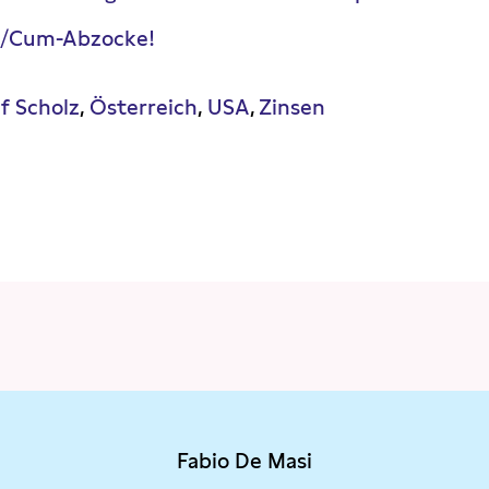
m/Cum-Abzocke!
f Scholz
Österreich
USA
Zinsen
Fabio De Masi