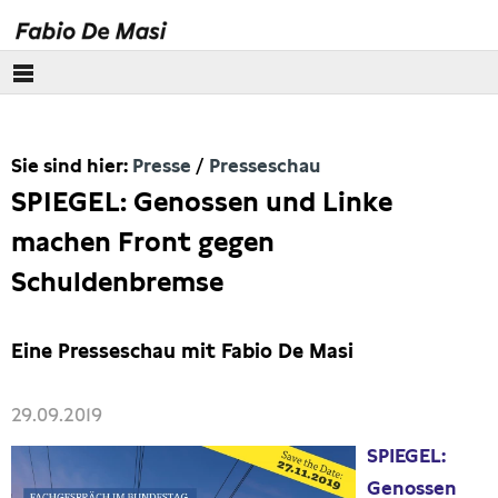
Über mich
Sie sind hier:
Presse
Presseschau
Europäisches Parlament
SPIEGEL: Genossen und Linke
Themen
machen Front gegen
Schuldenbremse
Presse
Pressebilder
Eine Presseschau mit Fabio De Masi
Interviews
29.09.2019
SPIEGEL:
Artikel
Genossen