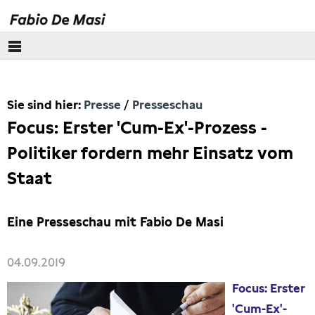
Über mich
Sie sind hier:
Presse
Presseschau
Europäisches Parlament
Focus: Erster 'Cum-Ex'-Prozess -
Themen
Politiker fordern mehr Einsatz vom
Staat
Presse
Pressebilder
Eine Presseschau mit Fabio De Masi
Interviews
04.09.2019
Focus: Erster
Artikel
'Cum-Ex'-