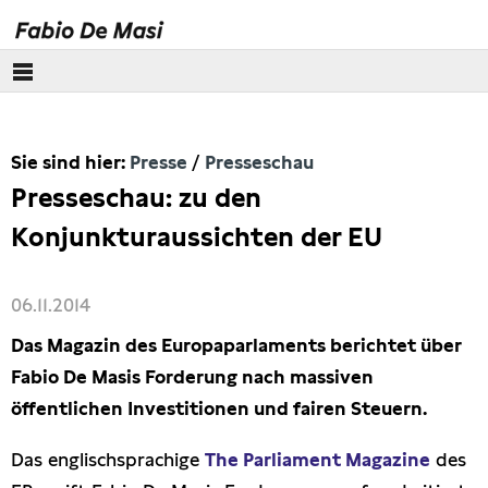
Über mich
Sie sind hier:
Presse
Presseschau
Europäisches Parlament
Presseschau: zu den
Themen
Konjunkturaussichten der EU
Presse
06.11.2014
Pressebilder
Das Magazin des Europaparlaments berichtet über
Fabio De Masis Forderung nach massiven
Interviews
öffentlichen Investitionen und fairen Steuern.
Artikel
Das englischsprachige
The Parliament Magazine
des