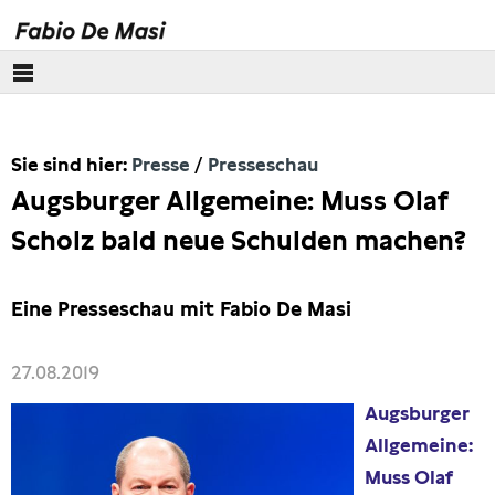
Über mich
Sie sind hier:
Presse
Presseschau
Europäisches Parlament
Augsburger Allgemeine: Muss Olaf
Themen
Scholz bald neue Schulden machen?
Presse
Eine Presseschau mit Fabio De Masi
Pressebilder
27.08.2019
Interviews
Augsburger
Allgemeine:
Artikel
Muss Olaf