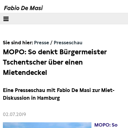
Über mich
Sie sind hier:
Presse
Presseschau
Europäisches Parlament
MOPO: So denkt Bürgermeister
Themen
Tschentscher über einen
Mietendeckel
Presse
Pressebilder
Eine Presseschau mit Fabio De Masi zur Miet-
Diskussion in Hamburg
Interviews
02.07.2019
Artikel
MOPO: So