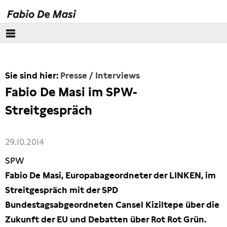
Über mich
Sie sind hier:
Presse
Interviews
Europäisches Parlament
Fabio De Masi im SPW-
Themen
Streitgespräch
Presse
29.10.2014
Pressebilder
SPW
Fabio De Masi, Europabageordneter der LINKEN, im
Interviews
Streitgespräch mit der SPD
Bundestagsabgeordneten Cansel Kiziltepe über die
Artikel
Zukunft der EU und Debatten über Rot Rot Grün.