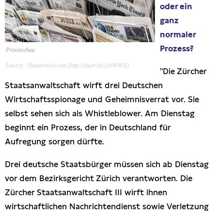
oder ein
Presseschau
ganz
normaler
Publikationen
Prozess?
Presseschau
Lawrey / Shutterstock.com (http://shutr.bz/2cleWWH)
Anfragen (Archivseite)
"Die Zürcher
Staatsanwaltschaft wirft drei Deutschen
Wirtschaftsspionage und Geheimnisverrat vor. Sie
selbst sehen sich als Whistleblower. Am Dienstag
beginnt ein Prozess, der in Deutschland für
Aufregung sorgen dürfte.
Drei deutsche Staatsbürger müssen sich ab Dienstag
vor dem Bezirksgericht Zürich verantworten. Die
Zürcher Staatsanwaltschaft III wirft ihnen
wirtschaftlichen Nachrichtendienst sowie Verletzung