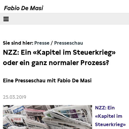
Über mich
Sie sind hier:
Presse
Presseschau
Europäisches Parlament
NZZ: Ein «Kapitel im Steuerkrieg»
Themen
oder ein ganz normaler Prozess?
Presse
Eine Presseschau mit Fabio De Masi
Pressebilder
25.03.2019
Interviews
NZZ: Ein
«Kapitel im
Artikel
Steuerkrieg»