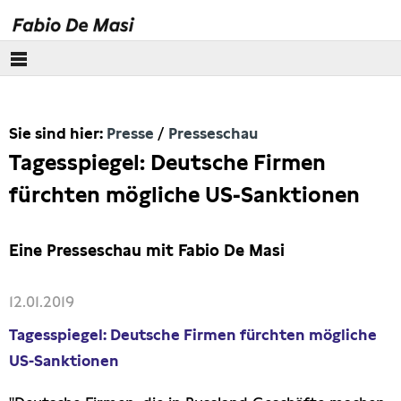
Über mich
Sie sind hier:
Presse
Presseschau
Europäisches Parlament
Tagesspiegel: Deutsche Firmen
Themen
fürchten mögliche US-Sanktionen
Presse
Eine Presseschau mit Fabio De Masi
Pressebilder
12.01.2019
Interviews
Tagesspiegel: Deutsche Firmen fürchten mögliche
US-Sanktionen
Artikel