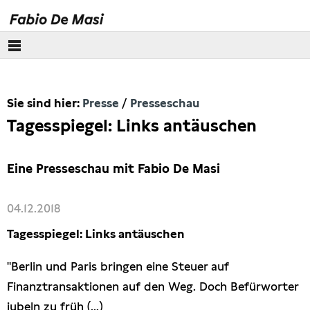
Über mich
Sie sind hier:
Presse
Presseschau
Europäisches Parlament
Tagesspiegel: Links antäuschen
Themen
Eine Presseschau mit Fabio De Masi
Presse
04.12.2018
Pressebilder
Tagesspiegel: Links antäuschen
Interviews
"Berlin und Paris bringen eine Steuer auf
Finanztransaktionen auf den Weg. Doch Befürworter
Artikel
jubeln zu früh (...)