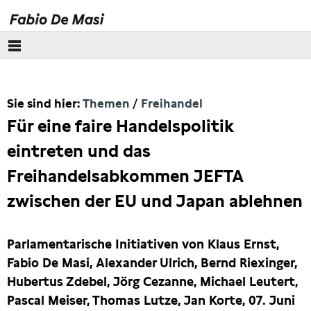
Über mich
Sie sind hier:
Themen
Freihandel
Europäisches Parlament
Für eine faire Handelspolitik
Themen
eintreten und das
Freihandelsabkommen JEFTA
Wirecard
zwischen der EU und Japan ablehnen
Eurokrise
Parlamentarische Initiativen von Klaus Ernst,
Lobbyismus
Fabio De Masi, Alexander Ulrich, Bernd Riexinger,
Hubertus Zdebel, Jörg Cezanne, Michael Leutert,
Steuern
Pascal Meiser, Thomas Lutze, Jan Korte, 07. Juni