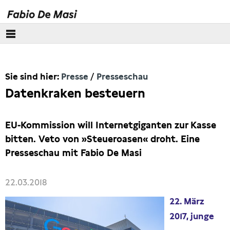
Über mich
Sie sind hier:
Presse
Presseschau
Europäisches Parlament
Datenkraken besteuern
Themen
EU-Kommission will Internetgiganten zur Kasse
Presse
bitten. Veto von »Steueroasen« droht. Eine
Presseschau mit Fabio De Masi
Pressebilder
22.03.2018
Interviews
22. März
Artikel
2017, junge