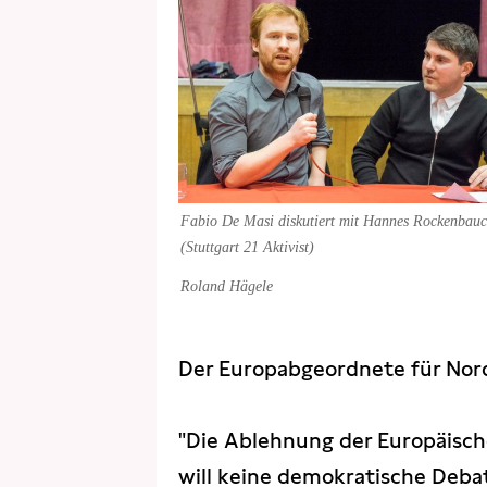
Fabio De Masi diskutiert mit Hannes Rockenbau
(Stuttgart 21 Aktivist)
Roland Hägele
Der Europabgeordnete für Nord
"Die Ablehnung der Europäisch
will keine demokratische Deba