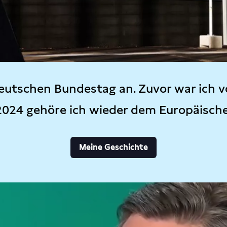
eutschen Bundestag an. Zuvor war ich v
2024 gehöre ich wieder dem Europäisch
Meine Geschichte