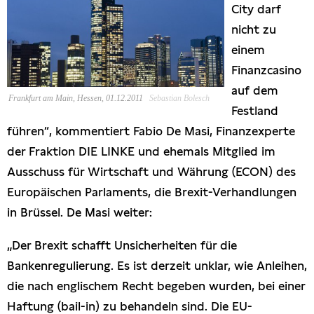
City darf
Presseschau
nicht zu
einem
Publikationen
Finanzcasino
auf dem
Anfragen (Archivseite)
Frankfurt am Main, Hessen, 01.12.2011
Sebastian Bolesch
Festland
führen“, kommentiert Fabio De Masi, Finanzexperte
der Fraktion DIE LINKE und ehemals Mitglied im
Ausschuss für Wirtschaft und Währung (ECON) des
Europäischen Parlaments, die Brexit-Verhandlungen
in Brüssel. De Masi weiter:
„Der Brexit schafft Unsicherheiten für die
Bankenregulierung. Es ist derzeit unklar, wie Anleihen,
die nach englischem Recht begeben wurden, bei einer
Haftung (bail-in) zu behandeln sind. Die EU-