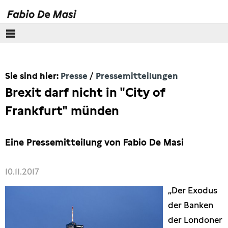
Über mich
Sie sind hier:
Presse
Pressemitteilungen
Europäisches Parlament
Brexit darf nicht in "City of
Themen
Frankfurt" münden
Presse
Eine Pressemitteilung von Fabio De Masi
Pressebilder
10.11.2017
Interviews
„Der Exodus
der Banken
Artikel
der Londoner