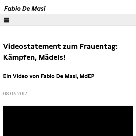
Über mich
Videostatement zum Frauentag:
Europäisches Parlament
Kämpfen, Mädels!
Themen
Ein Video von Fabio De Masi, MdEP
Presse
08.03.2017