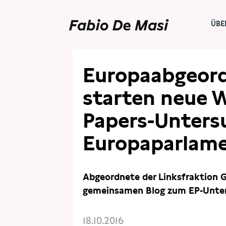
ÜBE
PRESSE
PRESSEMITTEILUNGEN
Europaabgeord
starten neue 
Papers-Unters
Europaparlam
Abgeordnete der Linksfraktion 
gemeinsamen Blog zum EP-Unte
18.10.2016