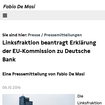
Über mich
Sie sind hier:
Presse
Pressemitteilungen
Europäisches Parlament
Linksfraktion beantragt Erklärung
Themen
der EU-Kommission zu Deutsche
Bank
Presse
Pressebilder
Eine Pressemitteilung von Fabio De Masi
Interviews
06.10.2016
Die
Artikel
Linksfraktion