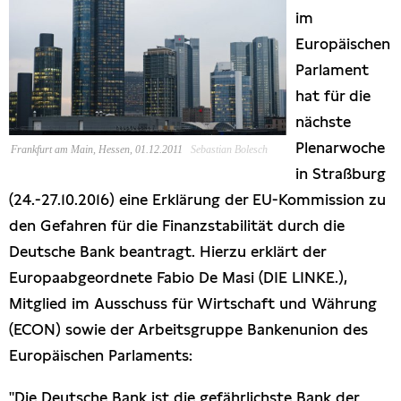
im
Presseschau
Europäischen
Parlament
Publikationen
hat für die
nächste
Anfragen (Archivseite)
Plenarwoche
Frankfurt am Main, Hessen, 01.12.2011
Sebastian Bolesch
in Straßburg
(24.-27.10.2016) eine Erklärung der EU-Kommission zu
den Gefahren für die Finanzstabilität durch die
Deutsche Bank beantragt. Hierzu erklärt der
Europaabgeordnete Fabio De Masi (DIE LINKE.),
Mitglied im Ausschuss für Wirtschaft und Währung
(ECON) sowie der Arbeitsgruppe Bankenunion des
Europäischen Parlaments:
"Die Deutsche Bank ist die gefährlichste Bank der