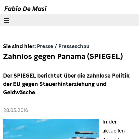
Über mich
Sie sind hier:
Presse
Presseschau
Europäisches Parlament
Zahnlos gegen Panama (SPIEGEL)
Themen
Der SPIEGEL berichtet über die zahnlose Politik
Presse
der EU gegen Steuerhinterziehung und
Geldwäsche
Pressebilder
28.05.2016
Interviews
In der
Artikel
aktuellen