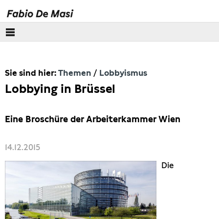
Über mich
Sie sind hier:
Themen
Lobbyismus
Europäisches Parlament
Lobbying in Brüssel
Themen
Eine Broschüre der Arbeiterkammer Wien
Wirecard
14.12.2015
Eurokrise
Die
Lobbyismus
Steuern