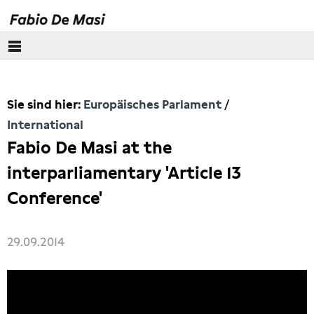
Über mich
Sie sind hier:
Europäisches Parlament
Europäisches Parlament
International
Fabio De Masi at the
Kontakt
interparliamentary 'Article 13
Transparenz
Conference'
Lobbykontakte
29.09.2014
Besuchergruppen
Themen