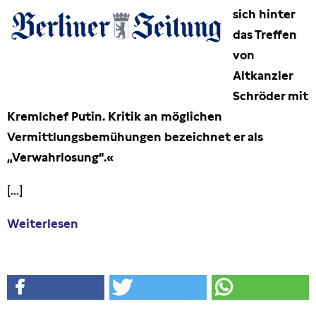
sich hinter
Presseschau
das Treffen
von
Publikationen
Altkanzler
Schröder mit
Anfragen (Archivseite)
Kremlchef Putin. Kritik an möglichen
Vermittlungsbemühungen bezeichnet er als
„Verwahrlosung“.«
[...]
Weiterlesen