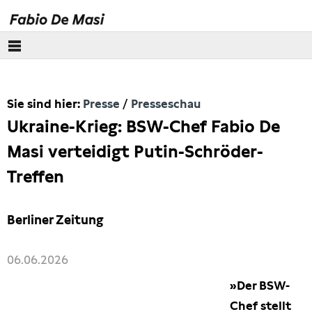
Über mich
Sie sind hier:
Presse
Presseschau
Europäisches Parlament
Ukraine-Krieg: BSW-Chef Fabio De
Themen
Masi verteidigt Putin-Schröder-
Treffen
Presse
Pressebilder
Berliner Zeitung
Interviews
06.06.2026
»Der BSW-
Artikel
Chef stellt