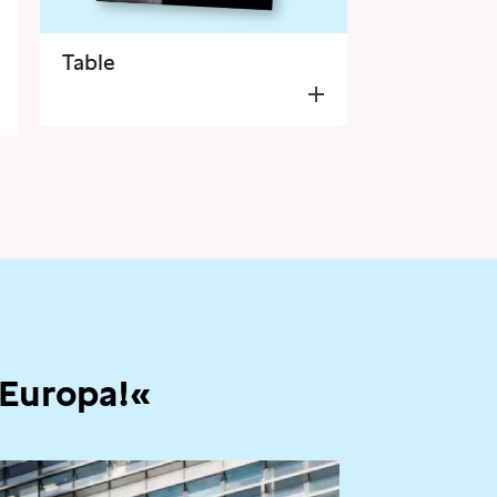
Table
 Europa!«