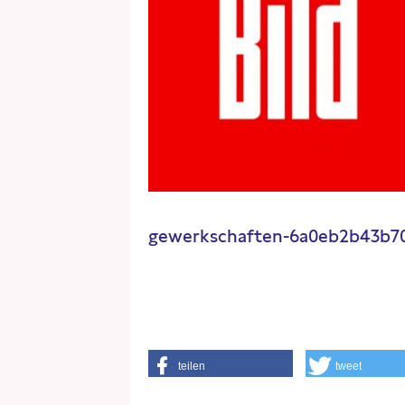
gewerkschaften-6a0eb2b43b70
teilen
tweet