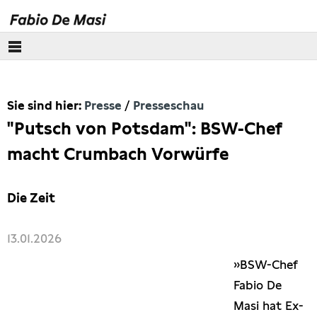
Über mich
Sie sind hier:
Presse
Presseschau
Europäisches Parlament
"Putsch von Potsdam": BSW-Chef
Themen
macht Crumbach Vorwürfe
Presse
Die Zeit
Pressebilder
13.01.2026
Interviews
»BSW-Chef
Fabio De
Artikel
Masi hat Ex-