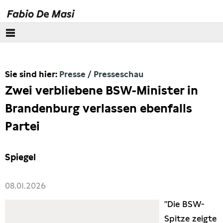
Über mich
Sie sind hier:
Presse
Presseschau
Europäisches Parlament
Zwei verbliebene BSW-Minister in
Themen
Brandenburg verlassen ebenfalls
Partei
Presse
Pressebilder
Spiegel
Interviews
08.01.2026
"Die BSW-
Artikel
Spitze zeigte