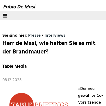
Über mich
Sie sind hier:
Presse
Interviews
Europäisches Parlament
Herr de Masi, wie halten Sie es mit
Themen
der Brandmauer?
Presse
Table Media
Pressebilder
08.12.2025
Interviews
»Der neu
gewählte Co-
Artikel
Vorsitzende