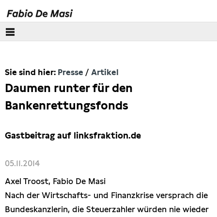
Über mich
Sie sind hier:
Presse
Artikel
Europäisches Parlament
Daumen runter für den
Themen
Bankenrettungsfonds
Presse
Gastbeitrag auf linksfraktion.de
Pressebilder
05.11.2014
Interviews
Axel Troost, Fabio De Masi
Nach der Wirtschafts- und Finanzkrise versprach die
Artikel
Bundeskanzlerin, die Steuerzahler würden nie wieder