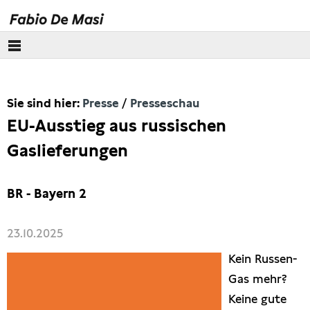
Über mich
Sie sind hier:
Presse
Presseschau
Europäisches Parlament
EU-Ausstieg aus russischen
Themen
Gaslieferungen
Presse
BR - Bayern 2
Pressebilder
23.10.2025
Interviews
Kein Russen-
Gas mehr?
Artikel
Keine gute