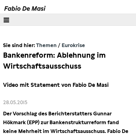
Über mich
Sie sind hier:
Themen
Eurokrise
Europäisches Parlament
Bankenreform: Ablehnung im
Themen
Wirtschaftsausschuss
Wirecard
Video mit Statement von Fabio De Masi
Eurokrise
28.05.2015
Lobbyismus
Der Vorschlag des Berichterstatters Gunnar
Hökmark (EPP) zur Bankenstrukturreform fand
Steuern
keine Mehrheit im Wirtschaftsausschuss. Fabio De