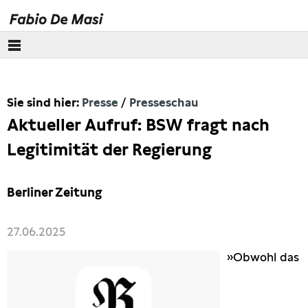
Über mich
Sie sind hier:
Presse
Presseschau
Europäisches Parlament
Aktueller Aufruf: BSW fragt nach
Themen
Legitimität der Regierung
Presse
Berliner Zeitung
Pressebilder
27.06.2025
Interviews
»Obwohl das
Artikel