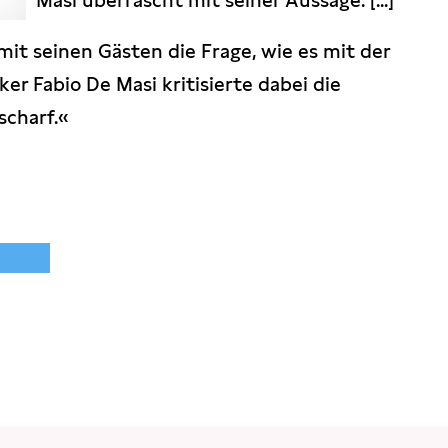
Masi überrascht mit seiner Aussage. [...]
it seinen Gästen die Frage, wie es mit der
er Fabio De Masi kritisierte dabei die
scharf.«