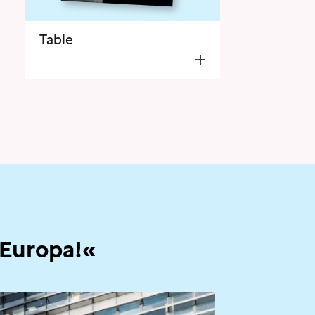
Table
 Europa!«