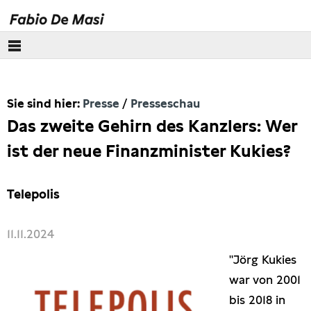
Über mich
Sie sind hier:
Presse
Presseschau
Europäisches Parlament
Das zweite Gehirn des Kanzlers: Wer
Themen
ist der neue Finanzminister Kukies?
Presse
Telepolis
Pressebilder
11.11.2024
Interviews
"Jörg Kukies
war von 2001
Artikel
bis 2018 in