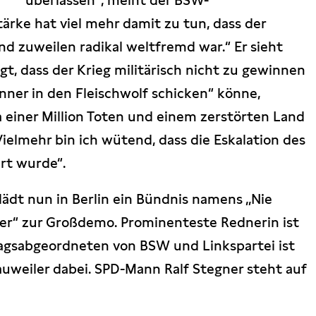
überlassen“, meint der BSW-
rke hat viel mehr damit zu tun, dass der
nd zuweilen radikal weltfremd war.“ Er sieht
t, dass der Krieg militärisch nicht zu gewinnen
änner in den Fleischwolf schicken“ könne,
 einer Million Toten und einem zerstörten Land
ielmehr bin ich wütend, dass die Eskalation des
rt wurde“.
ädt nun in Berlin ein Bündnis namens „Nie
der“ zur Großdemo. Prominenteste Rednerin ist
gsabgeordneten von BSW und Linkspartei ist
auweiler dabei. SPD-Mann Ralf Stegner steht auf