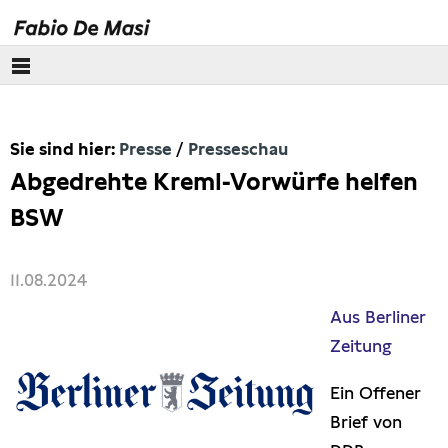
Über mich
Sie sind hier:
Presse
Presseschau
Europäisches Parlament
Abgedrehte Kreml-Vorwürfe helfen
Themen
BSW
Presse
11.08.2024
Pressebilder
Aus Berliner
Zeitung
Interviews
Ein Offener
Artikel
Brief von