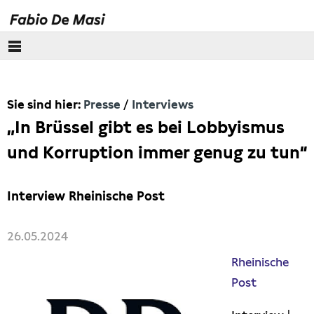
Über mich
Sie sind hier:
Presse
Interviews
Europäisches Parlament
„In Brüssel gibt es bei Lobbyismus
Themen
und Korruption immer genug zu tun“
Presse
Interview Rheinische Post
Pressebilder
26.05.2024
Interviews
Rheinische
Post
Artikel