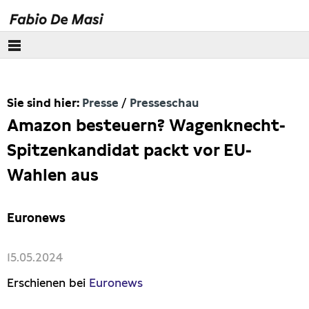
Über mich
Sie sind hier:
Presse
Presseschau
Europäisches Parlament
Amazon besteuern? Wagenknecht-
Themen
Spitzenkandidat packt vor EU-
Wahlen aus
Presse
Pressebilder
Euronews
Interviews
15.05.2024
Erschienen bei
Euronews
Artikel