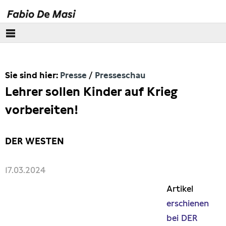
Über mich
Sie sind hier:
Presse
Presseschau
Europäisches Parlament
Lehrer sollen Kinder auf Krieg
Themen
vorbereiten!
Presse
DER WESTEN
Pressebilder
17.03.2024
Interviews
Artikel
erschienen
Artikel
bei DER