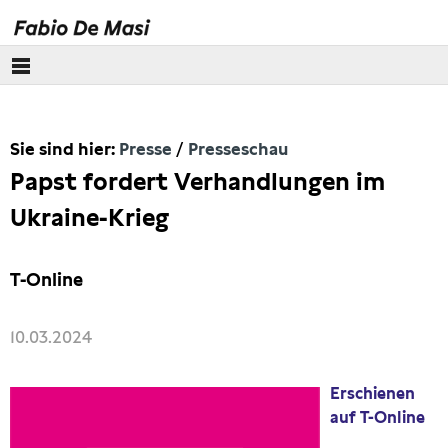
Über mich
Sie sind hier:
Presse
Presseschau
Europäisches Parlament
Papst fordert Verhandlungen im
Themen
Ukraine-Krieg
Presse
T-Online
Pressebilder
10.03.2024
Interviews
Erschienen
Artikel
auf T-Online