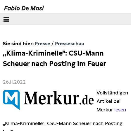
Über mich
Sie sind hier:
Presse
Presseschau
Europäisches Parlament
„Klima-Kriminelle“: CSU-Mann
Themen
Scheuer nach Posting im Feuer
Presse
26.11.2022
Pressebilder
Vollständigen
Artikel bei
Interviews
Merkur
lesen
Artikel
„Klima-Kriminelle“: CSU-Mann Scheuer nach Posting